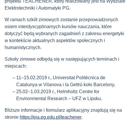
projektu TEACHENER, który realizowany jest na Wydziale
Elektrotechniki i Automatyki PG.
W ramach szkół zimowych zostanie przeprowadzonych
osiem interdyscyplinarnych kursów nauczania, które
dotyczyć będą wybranych zagadnień z zakresu energetyki
w kontekście aktualnych aspektów społecznych i
humanistycznych.
Szkoły zimowe odbędą się w następujących terminach i
miejscach:
11–15.02.2019 r., Universitat Politècnica de
Catalunya w Vilanova i la Geltrú koło Barcelony,
25.02–1.03.2019 r., Helmholtz Centre for
Environmental Research – UFZ w Lipsku.
Bliższe informacje i formularz aplikacyjny znajdują się na
stronie
https://eia.pg.edu.pl/teachener
.