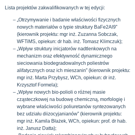
Lista projektów zakwalifikowanych w tej edycji:
„Otrzymywanie i badanie właściwości fizycznych
nowych materiałów o typie struktury BaFe2Al9”
(kierownik projektu: mgr inż. Zuzanna Sobczak,
WFTiMS, opiekun: dr hab. inż. Tomasz Klimczuk);
„Wpływ struktury inicjatorów nadtlenkowych na
mechanizm oraz efektywność dynamicznego
sieciowania biodegradowalnych poliestrów
alifatycznych oraz ich mieszanin” (kierownik projektu:
mgr inż. Marta Przybysz, WCh, opiekun: dr inż.
Krzysztof Formela);
„Wpływ nowych bio-polioli o różnej masie
cząsteczkowej na budowę chemiczną, morfologię i
wybrane właściwości poliuretanów syntezowanych
bez udziału diizocyjanianów” (kierownik projektu:
mgr inż. Kamila Błażek, WCh, opiekun: prof. dr hab.
inż. Janusz Datta);