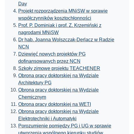
Day
Projekt rozporządzenia MNiSW w sprawie
współczynników kosztochłonności
Prof. P. Dominiak i prof. Z. Krzemiński z
nagrodami MNiSW
Dr hab. Joanna Wolszczak-Derlacz w Radzie
NCN
Dziewięć nowych projektów PG
dofinansowanych przez NCN
Szkoły zimowe projektu TEACHENER
Obrona pracy doktorskiej na Wydziale
Architektury PG
Obrona pracy doktorskiej na Wydziale
Chemicznym
Obrona pracy doktorskiej na WETI
Obrona pracy doktorskiej na Wydziale
Elektrotechniki i Automatyki
Porozumienie pomiędzy PG i UG w sprawie
utworzenia wspólnego kierunku studiów