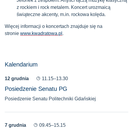
Jelonek z zespołem. Artyści łączą muzykę klasyczną
z rockiem i rock metalem. Koncert urozmaicą
świąteczne akcenty, m.in. rockowa kolęda.
Więcej informacji o koncertach znajduje się na
stronie
www.kwadratowa.pl
.
Kalendarium
12 grudnia
11.15–13.30
Posiedzenie Senatu PG
Posiedzenie Senatu Politechniki Gdańskiej
7 grudnia
09.45–15.15