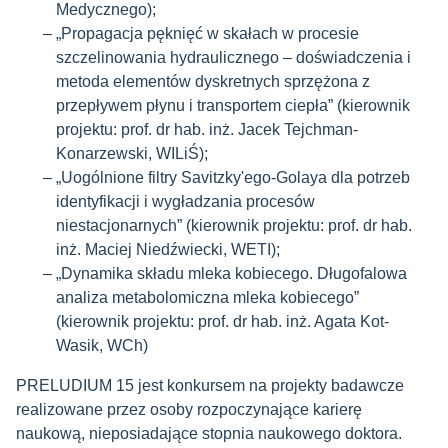
Medycznego);
„Propagacja pęknięć w skałach w procesie
szczelinowania hydraulicznego – doświadczenia i
metoda elementów dyskretnych sprzężona z
przepływem płynu i transportem ciepła” (kierownik
projektu: prof. dr hab. inż. Jacek Tejchman-
Konarzewski, WILiŚ);
„Uogólnione filtry Savitzky'ego-Golaya dla potrzeb
identyfikacji i wygładzania procesów
niestacjonarnych” (kierownik projektu: prof. dr hab.
inż. Maciej Niedźwiecki, WETI);
„Dynamika składu mleka kobiecego. Długofalowa
analiza metabolomiczna mleka kobiecego”
(kierownik projektu: prof. dr hab. inż. Agata Kot-
Wasik, WCh)
PRELUDIUM 15 jest konkursem na projekty badawcze
realizowane przez osoby rozpoczynające karierę
naukową, nieposiadające stopnia naukowego doktora.