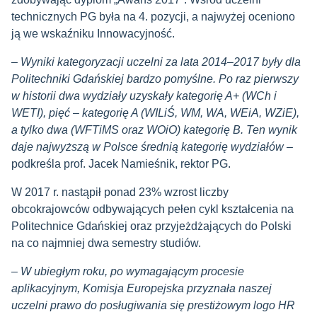
technicznych PG była na 4. pozycji, a najwyżej oceniono
ją we wskaźniku Innowacyjność.
–
Wyniki kategoryzacji uczelni za lata 2014–2017 były dla
Politechniki Gdańskiej bardzo pomyślne. Po raz pierwszy
w historii dwa wydziały uzyskały kategorię A+ (WCh i
WETI), pięć – kategorię A (WILiŚ, WM, WA, WEiA, WZiE),
a tylko dwa (WFTiMS oraz WOiO) kategorię B. Ten wynik
daje najwyższą w Polsce średnią kategorię wydziałów
–
podkreśla prof. Jacek Namieśnik, rektor PG.
W 2017 r. nastąpił ponad 23% wzrost liczby
obcokrajowców odbywających pełen cykl kształcenia na
Politechnice Gdańskiej oraz przyjeżdżających do Polski
na co najmniej dwa semestry studiów.
–
W ubiegłym roku, po wymagającym procesie
aplikacyjnym, Komisja Europejska przyznała naszej
uczelni prawo do posługiwania się prestiżowym logo HR