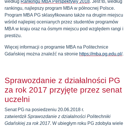
według
Rankingu MBA Perspektywy 2018
. Jest to, według
rankingu, najlepszy program MBA w północnej Polsce.
Program MBA PG sklasyfikowano także na drugim miejscu
wśród najlepiej ocenianych przez studentów programów
MBA w kraju oraz na ósmym miejscu pod względem rangi i
prestiżu.
Więcej informacji o programie MBA na Politechnice
Gdańskiej można znaleźć na stronie
https://mba.pg.edu.pl/
.
Sprawozdanie z działalności PG
za rok 2017 przyjęte przez senat
uczelni
Senat PG na posiedzeniu 20.06.2018 r.
zatwierdził
Sprawozdanie z działalności Politechniki
Gdańskiej za rok 2017
. W ubiegłym roku PG zdobyła wiele