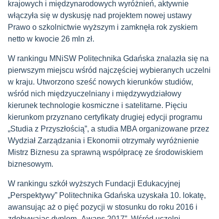
krajowych i międzynarodowych wyróżnień, aktywnie
włączyła się w dyskusję nad projektem nowej ustawy
Prawo o szkolnictwie wyższym i zamknęła rok zyskiem
netto w kwocie 26 mln zł.
W rankingu MNiSW Politechnika Gdańska znalazła się na
pierwszym miejscu wśród najczęściej wybieranych uczelni
w kraju. Utworzono sześć nowych kierunków studiów,
wśród nich międzyuczelniany i międzywydziałowy
kierunek technologie kosmiczne i satelitarne. Pięciu
kierunkom przyznano certyfikaty drugiej edycji programu
„Studia z Przyszłością”, a studia MBA organizowane przez
Wydział Zarządzania i Ekonomii otrzymały wyróżnienie
Mistrz Biznesu za sprawną współpracę ze środowiskiem
biznesowym.
W rankingu szkół wyższych Fundacji Edukacyjnej
„Perspektywy” Politechnika Gdańska uzyskała 10. lokatę,
awansując aż o pięć pozycji w stosunku do roku 2016 i
zdobywając dyplom „Awans 2017”. Wśród uczelni