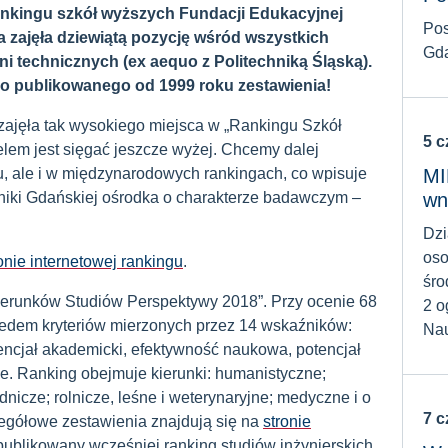
ankingu szkół wyższych Fundacji Edukacyjnej
Pos
 zajęła dziewiątą pozycję wśród wszystkich
Gda
lni technicznych (ex aequo z Politechniką Śląską).
ego publikowanego od 1999 roku zestawienia!
zajęła tak wysokiego miejsca w „Rankingu Szkół
5 
lem jest sięgać jeszcze wyżej. Chcemy dalej
, ale i w międzynarodowych rankingach, co wpisuje
MI
hniki Gdańskiej ośrodka o charakterze badawczym –
wn
Dzi
oso
onie internetowej rankingu
.
śro
ierunków Studiów Perspektywy 2018”. Przy ocenie 68
2 o
edem kryteriów mierzonych przez 14 wskaźników:
Nau
tencjał akademicki, efektywność naukowa, potencjał
e. Ranking obejmuje kierunki: humanistyczne;
dnicze; rolnicze, leśne i weterynaryjne; medyczne i o
7 
zegółowe zestawienia znajdują się na
stronie
publikowany wcześniej ranking studiów inżynierskich