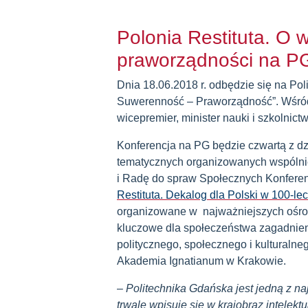
Polonia Restituta. O 
praworządności na P
Dnia 18.06.2018 r. odbędzie się na Po
Suwerenność – Praworządność”. Wśród
wicepremier, minister nauki i szkolnic
Konferencja na PG będzie czwartą z dz
tematycznych organizowanych wspólnie
i Radę do spraw Społecznych Konferen
Restituta. Dekalog dla Polski w 100-le
organizowane w najważniejszych ośr
kluczowe dla społeczeństwa zagadnien
politycznego, społecznego i kulturalne
Akademia Ignatianum w Krakowie.
–
Politechnika Gdańska jest jedną z naj
trwale wpisuje się w krajobraz intelek