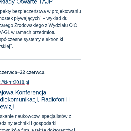
kłady Otwarte TAJP
pekty bezpieczeństwa w projektowaniu
nostek pływających" – wykład dr.
arego Żrodowskiego z Wydziału OiO i
-GL w ramach przedmiotu
półczesne systemy elektroniki
skiej".
 czerwca–22 czerwca
://kkrrit2018.pl
ajowa Konferencja
diokomunikacji, Radiofonii i
ewizji
tkanie naukowców, specjalistów z
edziny techniki i gospodarki,
cowników firm, a także doktorantów i