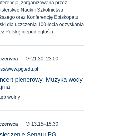
ferencja, zorganizowana przez
isterstwo Nauki i Szkolnictwa
szego oraz Konferencję Episkopatu
ski dla uczczenia 100-lecia odzyskania
ez Polskę niepodległości.
 czerwca
21.30–23.00
ps://www.pg.edu.pl
ncert plenerowy. Muzyka wody
gnia
ęp wolny
 czerwca
13.15–15.30
siedzenie Senatu PG