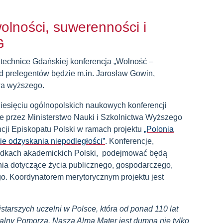
wolności, suwerenności i
G
litechnice Gdańskiej konferencja „Wolność –
 prelegentów będzie m.in. Jarosław Gowin,
twa wyższego.
iesięciu ogólnopolskich naukowych konferencji
 przez Ministerstwo Nauki i Szkolnictwa Wyższego
cji Episkopatu Polski w ramach projektu
„Polonia
cie odzyskania niepodległości”
. Konferencje,
odkach akademickich Polski, podejmować będą
ia dotyczące życia publicznego, gospodarczego,
go. Koordynatorem merytorycznym projektu jest
starszych uczelni w Polsce, która od ponad 110 lat
tualny Pomorza. Nasza Alma Mater jest dumna nie tylko