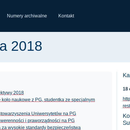
Numery archiwalne
Kontakt
ja 2018
Ka
18
ektywy 2018
htt
 koło naukowe z PG, studentka ze specjalnym
res
Stowarzyszenia Uniwersytetów na PG
Ko
suwerenności i praworządności na PG
Su
 za wysokie standardy bezpieczeństwa