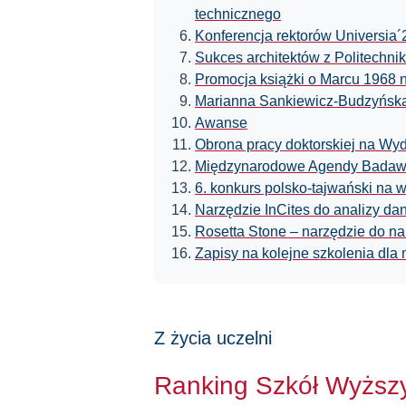
technicznego
Konferencja rektorów Universia
Sukces architektów z Politechnik
Promocja książki o Marcu 1968 n
Marianna Sankiewicz-Budzyńsk
Awanse
Obrona pracy doktorskiej na W
Międzynarodowe Agendy Badawcz
6. konkurs polsko-tajwański na w
Narzędzie InCites do analizy da
Rosetta Stone – narzędzie do na
Zapisy na kolejne szkolenia dla
Z życia uczelni
Ranking Szkół Wyższ