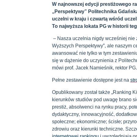
W najnowszej edycji prestiżowego r
„Perspektywy” Politechnika Gdańska
uczelni w kraju i czwartą wśród ucze
To najwyższa lokata PG w historii t
– Nasza uczelnia nigdy wcześniej nie 
Wyższych Perspektywy”, ale naszym ce
awansować nie tylko w tym zestawieniu
się w dążenie do uczynienia z Politec
mówi prof. Jacek Namieśnik, rektor PG.
Pełne zestawienie dostępne jest na
str
Opublikowany został także „Ranking K
kierunków studiów pod uwagę brano si
prestiż, absolwenci na rynku pracy, po
dydaktyczny, innowacyjność, dodatkow
społeczne; ekonomiczne; ścisłe; przyro
zdrowiu oraz kierunki techniczne. Szc
internetowej rankingu
i uwzględniają o