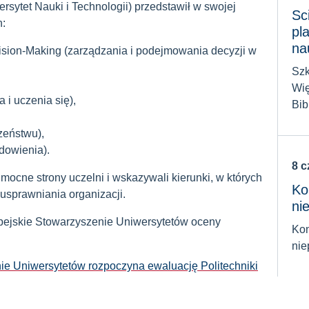
rsytet Nauki i Technologii) przedstawił w swojej
Sc
h:
pl
na
cision-Making (zarządzania i podejmowania decyzji w
Szk
Wię
 i uczenia się),
Bib
zeństwu),
dowienia).
8 
ocne strony uczelni i wskazywali kierunki, w których
Ko
usprawniania organizacji.
ni
ejskie Stowarzyszenie Uniwersytetów oceny
Kon
nie
ie Uniwersytetów rozpoczyna ewaluację Politechniki