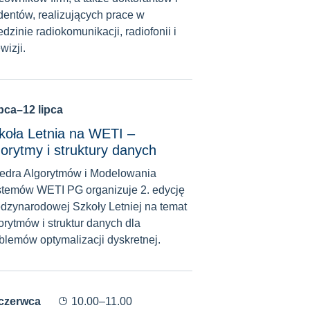
dentów, realizujących prace w
edzinie radiokomunikacji, radiofonii i
wizji.
ipca–12 lipca
koła Letnia na WETI –
gorytmy i struktury danych
edra Algorytmów i Modelowania
temów WETI PG organizuje 2. edycję
dzynarodowej Szkoły Letniej na temat
orytmów i struktur danych dla
blemów optymalizacji dyskretnej.
 czerwca
10.00–11.00