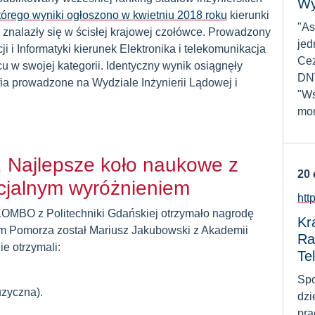
Wy
tórego wyniki ogłoszono w kwietniu 2018 roku
kierunki
"As
znalazły się w ścisłej krajowej czołówce. Prowadzony
jed
i i Informatyki kierunek Elektronika i telekomunikacja
Cez
cu w swojej kategorii. Identyczny wynik osiągnęły
DNV
ia prowadzone na Wydziale Inżynierii Lądowej i
"Ws
mor
 Najlepsze koło naukowe z
20
cjalnym wyróżnieniem
http
OMBO z Politechniki Gdańskiej otrzymało nagrodę
Kr
m Pomorza został Mariusz Jakubowski z Akademii
Ra
e otrzymali:
Tel
Spo
zyczna).
dzi
pra