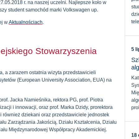
7.05.2018 r. na naszej uczelni. Najlepsze koło w
stu
lepszy student samochód marki Volkswagen up.
dzi
tele
ej w
Aktualnościach
.
pejskiego Stowarzyszenia
5 l
Sz
al
a, a zarazem ostatnia wizyta przedstawicieli
Kat
ytetów (European University Association, EUA) na
Sys
Mię
rof. Jacka Namieśnika, rektora PG, prof. Piotra
alg
zacji i innowacji, oraz prof. Marka Dzidy, prorektora
pro
yli również dziekani oraz przedstawiciele jednostek
iału Zarządzania Jakością, Działu Kształcenia, Działu
Działu Międzynarodowej Współpracy Akademickiej.
18