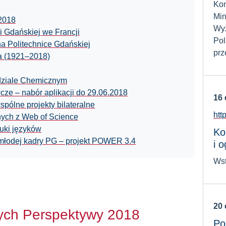
Kon
Min
´2018
Wyż
i Gdańskiej we Francji
Pol
a Politechnice Gdańskiej
prz
a (1921–2018)
ydziale Chemicznym
e – nabór aplikacji do 29.06.2018
16
spólne projekty bilateralne
htt
nych z Web of Science
uki języków
Ko
 młodej kadry PG – projekt POWER 3.4
i o
Wst
20
ych Perspektywy 2018
Po