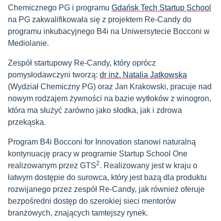
Chemicznego PG i programu
Gdańsk Tech Startup School
na PG zakwalifikowała się z projektem Re-Candy do
programu inkubacyjnego B4i na Uniwersytecie Bocconi w
Mediolanie.
Zespół startupowy Re-Candy, który oprócz
pomysłodawczyni tworzą:
dr inż. Natalia Jatkowska
(Wydział Chemiczny PG) oraz Jan Krakowski, pracuje nad
nowym rodzajem żywności na bazie wytłoków z winogron,
która ma służyć zarówno jako słodka, jak i zdrowa
przekąska.
Program B4i Bocconi for Innovation stanowi naturalną
kontynuację pracy w programie Startup School One
2
realizowanym przez GTS
. Realizowany jest w kraju o
łatwym dostępie do surowca, który jest bazą dla produktu
rozwijanego przez zespół Re-Candy, jak również oferuje
bezpośredni dostęp do szerokiej sieci mentorów
branżowych, znających tamtejszy rynek.