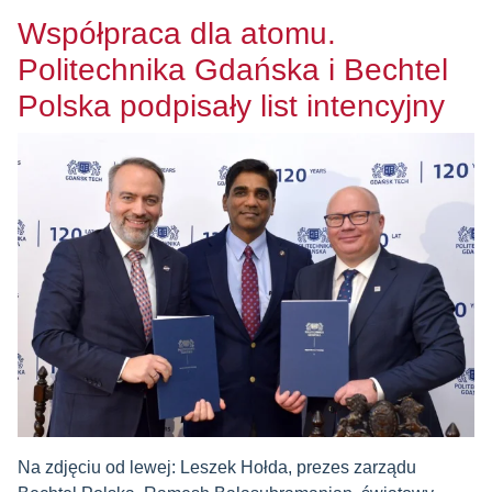
Współpraca dla atomu.
Politechnika Gdańska i Bechtel
Polska podpisały list intencyjny
Na zdjęciu od lewej: Leszek Hołda, prezes zarządu