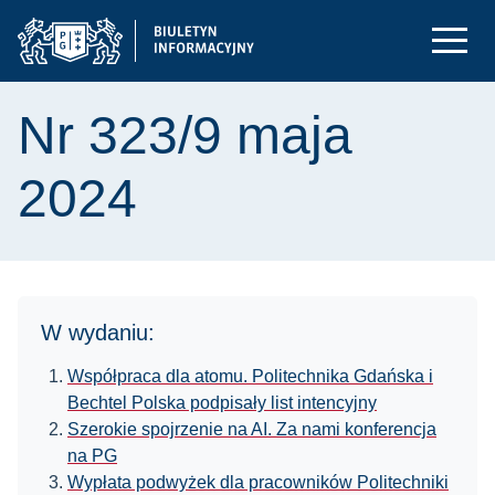
Nr 323/9 maja
2024
W wydaniu:
Współpraca dla atomu. Politechnika Gdańska i
Bechtel Polska podpisały list intencyjny
Szerokie spojrzenie na AI. Za nami konferencja
na PG
Wypłata podwyżek dla pracowników Politechniki