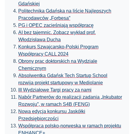
Gdańskiej
Politechnika Gdańska na liście Najlepszych
Pracodawców „Forbesa”
PG i OPEC zacieśniają współpracę
AI bez tajemnic. Zobacz wykład prof.
Włodzisława Ducha
Konkurs Szwajcarsko-Polski Program
Współpracy CALL 2024
Obrony prac doktorskich na Wydziale
Chemicznym
Absolwentka Gdańsk Tech Startup School
rozwija projekt startupowy w Mediolanie
III Wydziałowe Targi pracy za nami
Nabór Partnerów do realizacji zadania „Inkubator
Rozwoju”, w ramach S4B (FENG)
Nowa edycja konkursu Jaskółki
Przedsiębiorczości
Współpraca polsko-norweska w ramach projektu
ENHANCE+