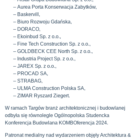
Aurea Porta Konserwacja Zabytków,
Baskervill,
Biuro Rozwoju Gdańska,
DORACO,
Ekoinbud Sp. z o.o.,
Fine Tech Construction Sp. z o.o.,
GOLDBECK CEE North Sp. z o.o.,
Industria Project Sp. z o.o.,
JAREX Sp. z o.o.,
PROCAD SA,
STRABAG,
ULMA Construction Polska SA,
ZIMAR Ryszard Ziegert.
W ramach Targów branż architektonicznej i budowlanej
odbyła się równolegle Ogólnopolska Studencka
Konferencja Budowlana KOMBOferencja 2024.
Patronat medialny nad wydarzeniem objęły Architektura &