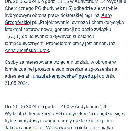
Dn. 28.05.2024 r. o godz. 11.15 w Audytorium 1.4 Wydziału
Chemicznego PG (budynek nr 5) odbędzie się w trybie
hybrydowym obrona pracy doktorskiej mgr inż.
Anny
Grzegórskiej
pt. „Projektowanie, synteza i charakterystyka
fotokatalizatorów nowej generacji na bazie związku
Ti
C
T
do usuwania aktywnych substancji
3
2
x
farmaceutycznych”. Promotorem pracy jest dr hab. inż.
Anna Zielińska-Jurek
.
Osoby zainteresowane wzięciem udziału w obronie w
formie zdalnej proszone są o przesłanie zgłoszenia na
adres e-mail:
urszula.kampowska@pg.edu.pl
do dnia
21.05.2024.
Dn. 26.06.2024 r. o godz. 12.00 w Audytorium 1.4
Wydziału Chemicznego PG (
budynek nr 5
) odbędzie się w
trybie hybrydowym obrona pracy doktorskiej mgr. inż.
Jakuba Jurasza
pt. „Właściwości molekularne białka