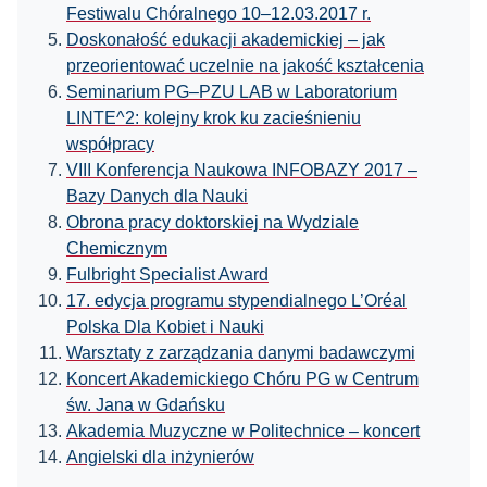
Festiwalu Chóralnego 10–12.03.2017 r.
Doskonałość edukacji akademickiej – jak
przeorientować uczelnie na jakość kształcenia
Seminarium PG–PZU LAB w Laboratorium
LINTE^2: kolejny krok ku zacieśnieniu
współpracy
VIII Konferencja Naukowa INFOBAZY 2017 –
Bazy Danych dla Nauki
Obrona pracy doktorskiej na Wydziale
Chemicznym
Fulbright Specialist Award
17. edycja programu stypendialnego L’Oréal
Polska Dla Kobiet i Nauki
Warsztaty z zarządzania danymi badawczymi
Koncert Akademickiego Chóru PG w Centrum
św. Jana w Gdańsku
Akademia Muzyczne w Politechnice – koncert
Angielski dla inżynierów