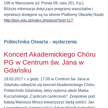
UW w Warszawie (ul. Prosta 69, sala 201, II p.).
Bliższe informacje dotyczące programu warsztatów i
rejestracji dostępne są na stronie Platformy Otwartej Nauki
http://pon.edu.pl/index.php/post?pid=117
.
Politechnika Otwarta - wydarzenia
Koncert Akademickiego Chóru
PG w Centrum św. Jana w
Gdańsku
19.03.2017 r. o godz. 17.00 w Centrum św. Jana w
Gdańsku odbędzie się koncert Akademickiego Chóru
Politechniki Gdańskiej, który wykona utwór Marka
Kuczyńskiego „Canticum canticorum”. Zespołowi pod
batutą Mariusza Mroza towarzyszyć będą soliści: Jan
Lewandowski (wiolonczela) i Adam Wendt (saksofon).