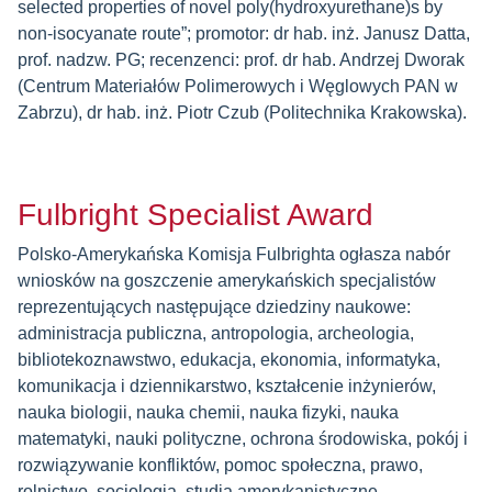
selected properties of novel poly(hydroxyurethane)s by
non-isocyanate route”; promotor: dr hab. inż. Janusz Datta,
prof. nadzw. PG; recenzenci: prof. dr hab. Andrzej Dworak
(Centrum Materiałów Polimerowych i Węglowych PAN w
Zabrzu), dr hab. inż. Piotr Czub (Politechnika Krakowska).
Fulbright Specialist Award
Polsko-Amerykańska Komisja Fulbrighta ogłasza nabór
wniosków na goszczenie amerykańskich specjalistów
reprezentujących następujące dziedziny naukowe:
administracja publiczna, antropologia, archeologia,
bibliotekoznawstwo, edukacja, ekonomia, informatyka,
komunikacja i dziennikarstwo, kształcenie inżynierów,
nauka biologii, nauka chemii, nauka fizyki, nauka
matematyki, nauki polityczne, ochrona środowiska, pokój i
rozwiązywanie konfliktów, pomoc społeczna, prawo,
rolnictwo, socjologia, studia amerykanistyczne,