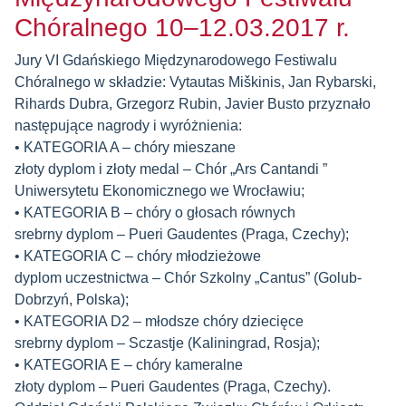
Chóralnego 10–12.03.2017 r.
Jury VI Gdańskiego Międzynarodowego Festiwalu
Chóralnego w składzie: Vytautas Miškinis, Jan Rybarski,
Rihards Dubra, Grzegorz Rubin, Javier Busto przyznało
następujące nagrody i wyróżnienia:
• KATEGORIA A – chóry mieszane
złoty dyplom i złoty medal – Chór „Ars Cantandi ”
Uniwersytetu Ekonomicznego we Wrocławiu;
• KATEGORIA B – chóry o głosach równych
srebrny dyplom – Pueri Gaudentes (Praga, Czechy);
• KATEGORIA C – chóry młodzieżowe
dyplom uczestnictwa – Chór Szkolny „Cantus” (Golub-
Dobrzyń, Polska);
• KATEGORIA D2 – młodsze chóry dziecięce
srebrny dyplom – Sczastje (Kaliningrad, Rosja);
• KATEGORIA E – chóry kameralne
złoty dyplom – Pueri Gaudentes (Praga, Czechy).