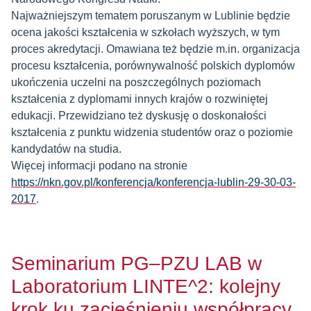
Najważniejszym tematem poruszanym w Lublinie będzie
ocena jakości kształcenia w szkołach wyższych, w tym
proces akredytacji. Omawiana też będzie m.in. organizacja
procesu kształcenia, porównywalność polskich dyplomów
ukończenia uczelni na poszczególnych poziomach
kształcenia z dyplomami innych krajów o rozwiniętej
edukacji. Przewidziano też dyskusję o doskonałości
kształcenia z punktu widzenia studentów oraz o poziomie
kandydatów na studia.
Więcej informacji podano na stronie
https://nkn.gov.pl/konferencja/konferencja-lublin-29-30-03-
2017
.
Seminarium PG–PZU LAB w
Laboratorium LINTE^2: kolejny
krok ku zacieśnieniu współpracy