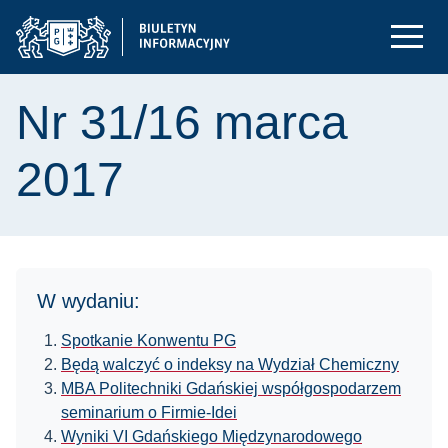
Nr 31/16 marca
2017
W wydaniu:
Spotkanie Konwentu PG
Będą walczyć o indeksy na Wydział Chemiczny
MBA Politechniki Gdańskiej współgospodarzem
seminarium o Firmie-Idei
Wyniki VI Gdańskiego Międzynarodowego