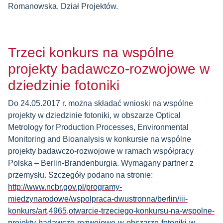
Romanowska, Dział Projektów.
Trzeci konkurs na wspólne
projekty badawczo-rozwojowe w
dziedzinie fotoniki
Do 24.05.2017 r. można składać wnioski na wspólne
projekty w dziedzinie fotoniki, w obszarze Optical
Metrology for Production Processes, Environmental
Monitoring and Bioanalysis w konkursie na wspólne
projekty badawczo-rozwojowe w ramach współpracy
Polska – Berlin-Brandenburgia. Wymagany partner z
przemysłu. Szczegóły podano na stronie:
http://www.ncbr.gov.pl/programy-
miedzynarodowe/wspolpraca-dwustronna/berlin/iii-
konkurs/art,4965,otwarcie-trzeciego-konkursu-na-wspolne-
projekty-badawczo-rozwojowe-w-obszarze-fotoniki-w-