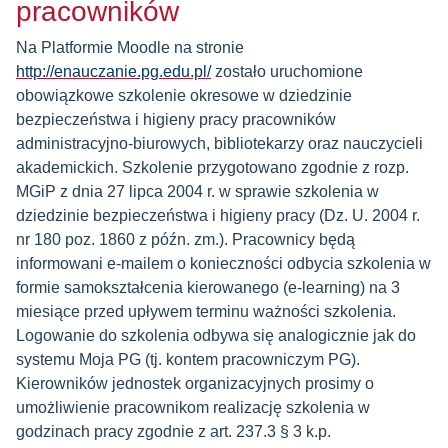
pracowników
Na Platformie Moodle na stronie
http://enauczanie.pg.edu.pl/
zostało uruchomione
obowiązkowe szkolenie okresowe w dziedzinie
bezpieczeństwa i higieny pracy pracowników
administracyjno-biurowych, bibliotekarzy oraz nauczycieli
akademickich. Szkolenie przygotowano zgodnie z rozp.
MGiP z dnia 27 lipca 2004 r. w sprawie szkolenia w
dziedzinie bezpieczeństwa i higieny pracy (Dz. U. 2004 r.
nr 180 poz. 1860 z późn. zm.). Pracownicy będą
informowani e-mailem o konieczności odbycia szkolenia w
formie samokształcenia kierowanego (e-learning) na 3
miesiące przed upływem terminu ważności szkolenia.
Logowanie do szkolenia odbywa się analogicznie jak do
systemu Moja PG (tj. kontem pracowniczym PG).
Kierowników jednostek organizacyjnych prosimy o
umożliwienie pracownikom realizację szkolenia w
godzinach pracy zgodnie z art. 237.3 § 3 k.p.