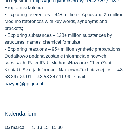
do rejestracji:
https://goo.gl/forms/6R9yRPl4ZYvsQTbS2
.
Program szkolenia:
• Exploring references – 44+ million CAplus and 25 million
Medline references with key words, synonyms and
brackets;
• Exploring substances – 128+ million substances by
structures, names, chemical formulae;
• Exploring reactions – 95+ million synthetic preparations.
Dodatkowo podana zostanie informacja o nowych
serwisach: PatentPak, MethodsNow oraz ChemZent.
Kontakt: Sekcja Informacji Naukowo-Technicznej, tel. + 48
58 347 24 01, + 48 58 347 11 99, e-mail
bazybg@pg.gda.pl
.
Kalendarium
15 marca
13.15–15.30