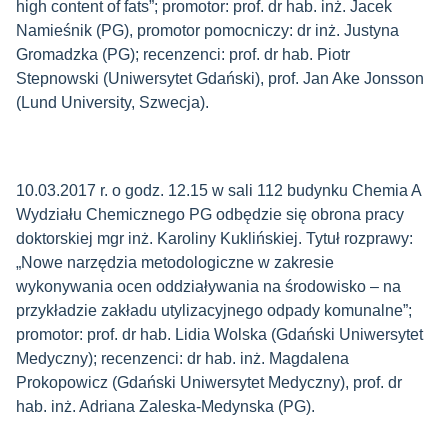
high content of fats”; promotor: prof. dr hab. inż. Jacek
Namieśnik (PG), promotor pomocniczy: dr inż. Justyna
Gromadzka (PG); recenzenci: prof. dr hab. Piotr
Stepnowski (Uniwersytet Gdański), prof. Jan Ake Jonsson
(Lund University, Szwecja).
10.03.2017 r. o godz. 12.15 w sali 112 budynku Chemia A
Wydziału Chemicznego PG odbędzie się obrona pracy
doktorskiej mgr inż. Karoliny Kuklińskiej. Tytuł rozprawy:
„Nowe narzędzia metodologiczne w zakresie
wykonywania ocen oddziaływania na środowisko – na
przykładzie zakładu utylizacyjnego odpady komunalne”;
promotor: prof. dr hab. Lidia Wolska (Gdański Uniwersytet
Medyczny); recenzenci: dr hab. inż. Magdalena
Prokopowicz (Gdański Uniwersytet Medyczny), prof. dr
hab. inż. Adriana Zaleska-Medynska (PG).