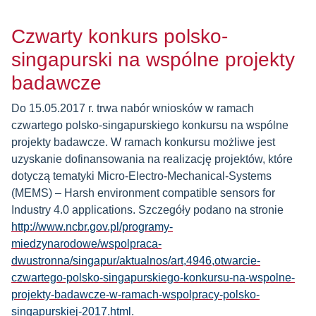
Czwarty konkurs polsko-
singapurski na wspólne projekty
badawcze
Do 15.05.2017 r. trwa nabór wniosków w ramach
czwartego polsko-singapurskiego konkursu na wspólne
projekty badawcze. W ramach konkursu możliwe jest
uzyskanie dofinansowania na realizację projektów, które
dotyczą tematyki Micro-Electro-Mechanical-Systems
(MEMS) – Harsh environment compatible sensors for
Industry 4.0 applications. Szczegóły podano na stronie
http://www.ncbr.gov.pl/programy-
miedzynarodowe/wspolpraca-
dwustronna/singapur/aktualnos/art,4946,otwarcie-
czwartego-polsko-singapurskiego-konkursu-na-wspolne-
projekty-badawcze-w-ramach-wspolpracy-polsko-
singapurskiej-2017.html
.