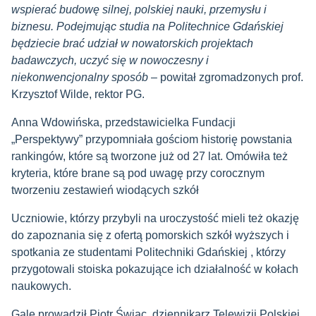
wspierać budowę silnej, polskiej nauki, przemysłu i
biznesu. Podejmując studia na Politechnice Gdańskiej
będziecie brać udział w nowatorskich projektach
badawczych, uczyć się w nowoczesny i
niekonwencjonalny sposób
– powitał zgromadzonych prof.
Krzysztof Wilde, rektor PG.
Anna Wdowińska, przedstawicielka Fundacji
„Perspektywy” przypomniała gościom historię powstania
rankingów, które są tworzone już od 27 lat. Omówiła też
kryteria, które brane są pod uwagę przy corocznym
tworzeniu zestawień wiodących szkół
Uczniowie, którzy przybyli na uroczystość mieli też okazję
do zapoznania się z ofertą pomorskich szkół wyższych i
spotkania ze studentami Politechniki Gdańskiej , którzy
przygotowali stoiska pokazujące ich działalność w kołach
naukowych.
Galę prowadził Piotr Świąc, dziennikarz Telewizji Polskiej.