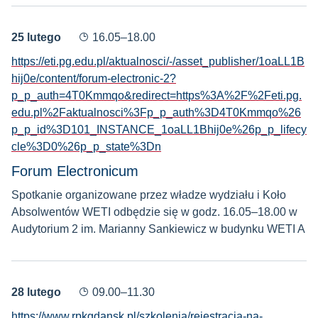
25 lutego
16.05–18.00
https://eti.pg.edu.pl/aktualnosci/-/asset_publisher/1oaLL1B
hij0e/content/forum-electronic-2?
p_p_auth=4T0Kmmqo&redirect=https%3A%2F%2Feti.pg.
edu.pl%2Faktualnosci%3Fp_p_auth%3D4T0Kmmqo%26
p_p_id%3D101_INSTANCE_1oaLL1Bhij0e%26p_p_lifecy
cle%3D0%26p_p_state%3Dn
Forum Electronicum
Spotkanie organizowane przez władze wydziału i Koło
Absolwentów WETI odbędzie się w godz. 16.05–18.00 w
Audytorium 2 im. Marianny Sankiewicz w budynku WETI A
28 lutego
09.00–11.30
https://www.rpkgdansk.pl/szkolenia/rejestracja-na-