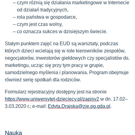
czym różnią się działania marketingowe w Internecie
od działań tradycyjnych,
rola państwa w gospodarce,
czym jest czas wolny,
co oznacza sukces w dzisiejszym świecie.
Stałym punktem zajęć na EUD są warsztaty, podczas
których dzieci wcielają się w role kierowników zespołów,
negocjatorów, inwestorów giełdowych czy specjalistów ds.
marketingu, ucząc się przy tym pracy w grupie,
samodzielnego myślenia i planowania. Program obejmuje
również serię spotkań dla rodziców.
Formularz rejestracyjny dostępny jest na stronie
https://www.uniwersytet-dzieciecy.pl/zapisy2
w dn. 17.02–
3.03.2020 r.; e-mail:
Edyta.Drajska@zie.pg.gda.pl
.
Nauka