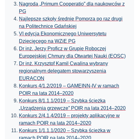
Nagroda „Primum Cooperatio” dla naukowców z
PG
Najlepsze szkoły średnie Pomorza po raz drugi
na Politechnice Gdańskiej
VI edycja Ekonomicznego Uniwersytetu
Dziecięcego na WZiE PG
Dr inż. Jerzy Proficz w Grupie Roboczej
Europejskiej Chmury dla Otwartej Nauki (EOSC)
Dr inż. Krzysztof Kamil Cwalina wybrany
regionalnym delegatem stowarzyszenia
EURACON
Konkurs 4/1.2/2019 – GAMEINN-IV w ramach
POIR na lata 2014–2020
Konkurs 8/1.1.1/2019 – Szybka ścieżka
„Urządzenia grzewcze” POIR na lata 2014–2020
Konkurs 2/4.1.4/2019 – projekty aplikacyjne w
ramach POIR na lata 2014–2020
Konkurs 1/1.1.1/2020 – Szybka ścieżka w
ramach POIR na lata 2014–2020