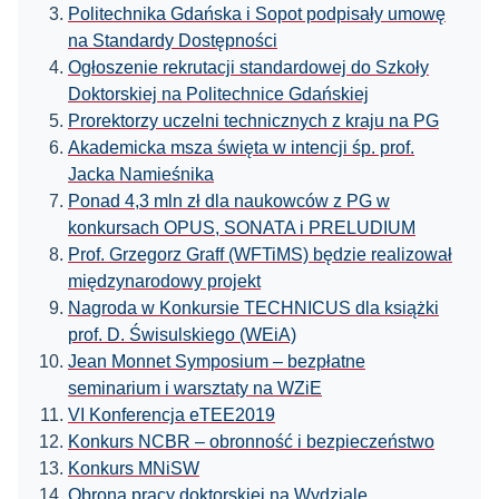
Politechnika Gdańska i Sopot podpisały umowę
na Standardy Dostępności
Ogłoszenie rekrutacji standardowej do Szkoły
Doktorskiej na Politechnice Gdańskiej
Prorektorzy uczelni technicznych z kraju na PG
Akademicka msza święta w intencji śp. prof.
Jacka Namieśnika
Ponad 4,3 mln zł dla naukowców z PG w
konkursach OPUS, SONATA i PRELUDIUM
Prof. Grzegorz Graff (WFTiMS) będzie realizował
międzynarodowy projekt
Nagroda w Konkursie TECHNICUS dla książki
prof. D. Świsulskiego (WEiA)
Jean Monnet Symposium – bezpłatne
seminarium i warsztaty na WZiE
VI Konferencja eTEE2019
Konkurs NCBR – obronność i bezpieczeństwo
Konkurs MNiSW
Obrona pracy doktorskiej na Wydziale