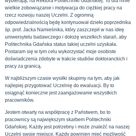
wybierając na Rektora Politechniki Gdańskiej. To dla mnie
wielkie zobowiązanie i motywacja do ciężkiej pracy na
rzecz rozwoju naszej Uczelni. Z ogromną
odpowiedzialnością będę kontynuował dzieło poprzednika
śp. prof. Jacka Namieśnika, który zaszczepił w nas ideę
uniwersytetu badawczego i dołożę wszelkich starań, aby
Politechnika Gdańska status takiej uczelni uzyskała.
Postaram się w tym celu wykorzystać moje osobiste
doświadczenia zdobyte w trakcie studiów doktoranckich i
pracy za granicą.
W najbliższym czasie wysiłki skupimy na tym, aby jak
najlepiej przygotować Uczelnię do ewaluacji. By to
osiągnąć konieczne jest zaangażowanie wszystkich
pracowników.
Jestem otwarty na współpracę z Państwem, bo to
pracownicy są największym skarbem Politechniki
Gdańskiej. Każdy jest potrzebny i może znaleźć na naszej
Uczelni swoje miejsce. Każdy powinien mieć możliwość