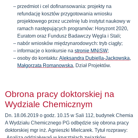
przedmiot i cel dofinansowania: projekty na
refundację kosztów przygotowania wniosku
projektowego przez uczelnię lub instytut naukowy w
ramach następujących programów: Horyzont 2020,
Euratom oraz Fundusz Badawczy Węgla i Stali;
nabór wniosków międzynarodowych: tryb ciągły;
informacje o konkursie na
stronie MNiSW
;
osoby do kontaktu:
Aleksandra Dubiella-Jackowska
,
Małgorzata Romanowska
, Dział Projektów.
Obrona pracy doktorskiej na
Wydziale Chemicznym
Dn. 18.06.2019 o godz. 10.15 w Sali 112, budynek Chemia
A Wydziału Chemicznego PG odbędzie się obrona pracy
doktorskiej mgr inż. Agnieszki Mielcarek. Tytuł rozprawy:
„Analiza oddziaływań w kryształach związków