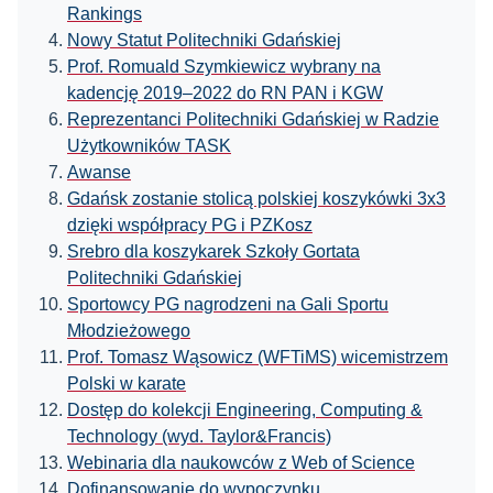
Rankings
Nowy Statut Politechniki Gdańskiej
Prof. Romuald Szymkiewicz wybrany na
kadencję 2019–2022 do RN PAN i KGW
Reprezentanci Politechniki Gdańskiej w Radzie
Użytkowników TASK
Awanse
Gdańsk zostanie stolicą polskiej koszykówki 3x3
dzięki współpracy PG i PZKosz
Srebro dla koszykarek Szkoły Gortata
Politechniki Gdańskiej
Sportowcy PG nagrodzeni na Gali Sportu
Młodzieżowego
Prof. Tomasz Wąsowicz (WFTiMS) wicemistrzem
Polski w karate
Dostęp do kolekcji Engineering, Computing &
Technology (wyd. Taylor&Francis)
Webinaria dla naukowców z Web of Science
Dofinansowanie do wypoczynku