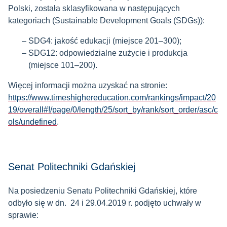
Polski, została sklasyfikowana w następujących
kategoriach (Sustainable Development Goals (SDGs)):
SDG4: jakość edukacji (miejsce 201–300);
SDG12: odpowiedzialne zużycie i produkcja
(miejsce 101–200).
Więcej informacji można uzyskać na stronie:
https://www.timeshighereducation.com/rankings/impact/20
19/overall#!/page/0/length/25/sort_by/rank/sort_order/asc/c
ols/undefined
.
Senat Politechniki Gdańskiej
Na posiedzeniu Senatu Politechniki Gdańskiej, które
odbyło się w dn. 24 i 29.04.2019 r. podjęto uchwały w
sprawie: